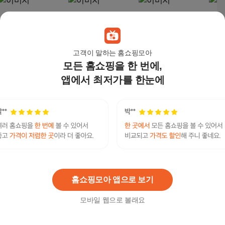
고객이 말하는 홈쇼핑모아
모든 홈쇼핑을 한 번에,
앱에서 최저가를 한눈에
경기-김포/부천/부평/일
부자콜밴 인천공항콜
부자콜밴 인천공항콜
부자
산/영등포/마포/광명/
밴 김포공항콜벤
밴 김포공항콜벤
밴 
김포공항에서목적지로
55,000
원
72,000
원
100,000
원
143
홈쇼핑모아 앱으로 보기
모바일 웹으로 볼래요