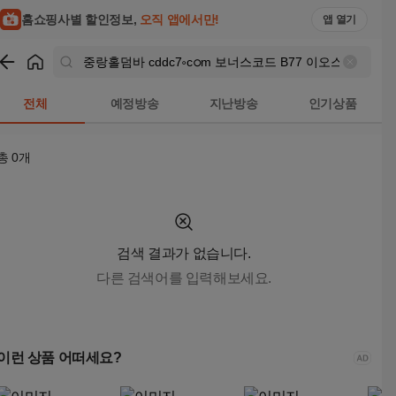
중랑홀덤바 cddc7༚cഠm 보너스코드 B77 이오스파워볼ཕ배트
홈쇼핑사별 할인정보,
오직 앱에서만!
앱 열기
쇼핑
중랑홀덤바 cddc7༚cഠm 보너스코드 B77 이오스파워
전체
예정방송
지난방송
인기상품
총
0
개
검색 결과가 없습니다.
다른 검색어를 입력해보세요.
이런 상품 어떠세요?