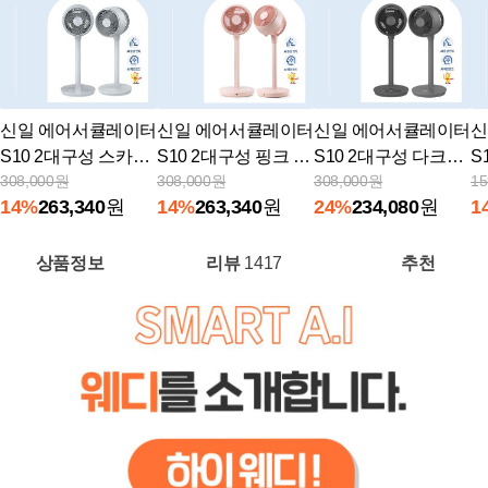
신일 에어서큘레이터
신일 에어서큘레이터
신일 에어서큘레이터
신
S10 2대구성 스카이
S10 2대구성 핑크 SI
S10 2대구성 다크그
S
308,000
원
308,000
원
308,000
원
15
블루 SIF-E9CJ(V)
F-E9CJ(P)
레이 SIF-E9CJ(G)
블
14
%
263,340
원
14
%
263,340
원
24
%
234,080
원
1
상품정보
리뷰
1417
추천