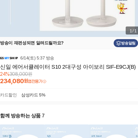
1
/
1
방송이 재편성되면 알려드릴까요?
방송알림
6/14(토) 5:37 방송
신일 에어서큘레이터 S10 2대구성 아이보리 SIF-E9CJ(B)
24
%
308,000
원
234,080
원
앱전용가
카드할인
삼성카드 5%
함께 방송하는 상품
7