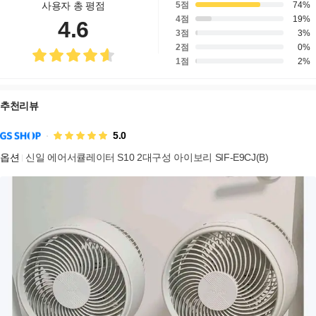
사용자 총 평점
5점
74
%
4점
19
%
4.6
3점
3
%
2점
0
%
1점
2
%
추천리뷰
5.0
옵션
신일 에어서큘레이터 S10 2대구성 아이보리 SIF-E9CJ(B)