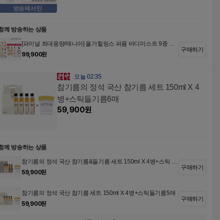
방송에서만
함께 방송하는 상품
[파이널 최대용량/매니아] 올가힐링스 퍼퓸 바디미스트 9종 매
구매하기
니아패키지
99,900
원
오늘 02:35
참기름의 정석 국산 참기름 세트 150ml X 4
병+스틱들기름6매
59,900
원
함께 방송하는 상품
참기름의 정석 국산 참기름&들기름 세트 150ml X 4병+스틱 들
구매하기
기름 6매
59,900
원
참기름의 정석 국산 참기름 세트 150ml X 4병+스틱들기름5매
구매하기
59,900
원