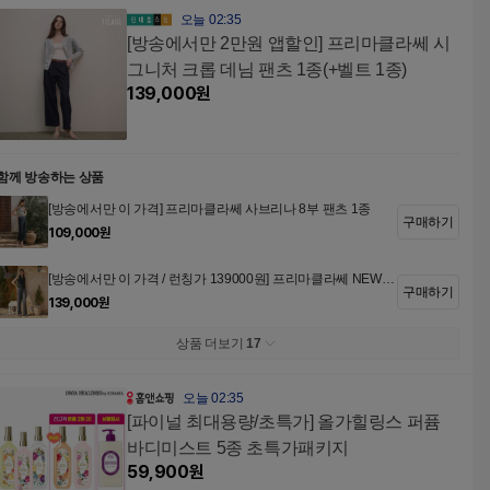
오늘 02:35
[방송에서만 2만원 앱할인] 프리마클라쎄 시
그니처 크롭 데님 팬츠 1종(+벨트 1종)
139,000
원
함께 방송하는 상품
[방송에서만 이 가격] 프리마클라쎄 사브리나 8부 팬츠 1종
구매하기
109,000
원
[방송에서만 이 가격 / 런칭가 139000원] 프리마클라쎄 NEW
구매하기
플루이드 워싱 팬츠 1종
139,000
원
상품 더보기
17
오늘 02:35
[파이널 최대용량/초특가] 올가힐링스 퍼퓸
바디미스트 5종 초특가패키지
59,900
원