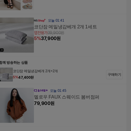
오늘 01:41
코단잠 메밀냉감베개 2개 1세트
앱전용가
39,900
원
5
%
37,900
원
함께 방송하는 상품
코단잠 메밀냉감베개 2개+2개
구매하기
5
%
47,400
원
오늘 01:45
멜로우 FAUX 스웨이드 봄버점퍼
79,900
원