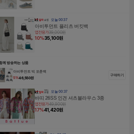
오늘 00:37
아비투먼트 플리츠 버킷백
앱전용가
39,000
원
10
%
35,100
원
함께 방송하는 상품
아비투먼트 빅 포츈백
구매하기
5
%
46,550
원
오늘 00:37
바띠 26SS 인견 셔츠블라우스 3종
앱전용가
49,900
원
17
%
41,420
원