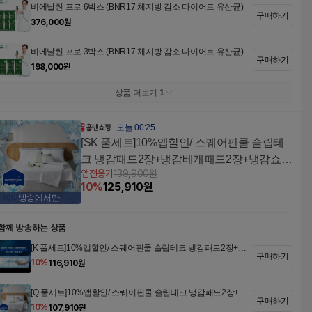
비에날씬 프로 6박스 (BNR17 체지방 감소 다이어트 유산균)
구매하기
376,000
원
비에날씬 프로 3박스 (BNR17 체지방 감소 다이어트 유산균)
구매하기
198,000
원
상품 더보기
1
오늘 00:25
[SK 풀세트]10%앱할인/ 스퀘어핀쿨 슬립테
크 냉감패드2장+냉감베개패드2장+냉감쇼파
앱전용가
139,900
원
패드1장+냉감이불1장
10
%
125,910
원
방송에서만
함께 방송하는 상품
[K 풀세트]10%앱할인/ 스퀘어핀쿨 슬립테크 냉감패드2장+냉
구매하기
감베개패드2장+냉감쇼파패드1장+냉감이불1장
10
%
116,910
원
[Q 풀세트]10%앱할인/ 스퀘어핀쿨 슬립테크 냉감패드2장+냉
구매하기
감베개패드2장+냉감쇼파패드1장+냉감이불1장
10
%
107,910
원