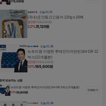
0포)
179,000
원
오늘 01:35
[국내산] 안동간고등어 120g x 20팩
앱전용가
39,900
원
22
%
31,120
원
오늘 01:36
뉴트리원 이병헌 루테인지아잔틴164 GR 12
박스(12개월분)
앱전용가
184,000
원
10
%
165,600
원
함께 방송하는 상품
뉴트리원 이병헌 루테인지아잔틴164 GR 3박스(3개월분)
구매하기
10
%
55,800
원
오늘 01:36