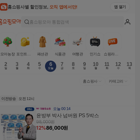
쇼핑 편성표와 생방송 상품을 한눈에 보는 홈쇼핑모아
홈쇼핑사별 할인정보,
오직 앱에서만!
앱 열기
홈쇼핑모아 통합검색
모아농장
포인트받기
패션관
식품관
여행관
인기쇼
쇼핑라이브
2
3
4
5
6
7
8
9
10
11
12
13
일
월
화
수
오늘
금
토
일
월
화
수
목
홈쇼핑사
카테고리
전 방송 상품
이전방송
오전 12시
오늘 00:14
윤방부 박사 넘버원 PS 5박스
98,000
원
12
%
86,000
원