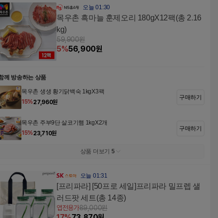
오늘 01:30
목우촌 흑마늘 훈제오리 180gX12팩(총 2.16
kg)
59,900
원
5
%
56,900
원
함께 방송하는 상품
목우촌 생생 황기닭백숙 1kgX3팩
구매하기
15
%
27,960
원
목우촌 주부9단 살코기햄 1kgX2개
구매하기
15
%
23,710
원
상품 더보기
5
오늘 01:31
[프리파라] [50프로 세일]프리파라 밀프렙 샐
러드팟 세트(총 14종)
앱전용가
89,000
원
17
%
73,870
원