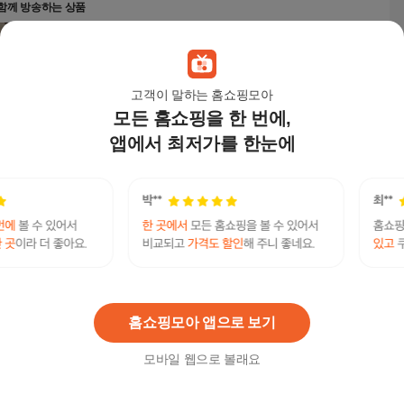
함께 방송하는 상품
{우노아레} 18K 레아(Rhea) 반지
구매하기
1,049,000
원
{우노아레} 18K 볼륨 레아(Rhea) 반지
고객이 말하는 홈쇼핑모아
구매하기
1,409,000
원
모든 홈쇼핑을 한 번에,
앱에서 최저가를 한눈에
상품 더보기
3
오늘 03:30
하나더퍼스트3N5건강보험+(7분이상 상담
시)도마&중식도세트
상담/렌탈
오늘 03:31
홈쇼핑모아 앱으로 보기
지금
[닥터오기덤] [닥터오기덤] [방송에서만] 닥터
방송
모바일 웹으로 볼래요
오기덤 앰플 인 마스크팩 100매
앱전용가
49,900
원
17
%
41,420
원