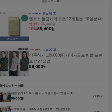
상품 더보기
8
오늘 02:36
덴프스 혈당케어 프로 12개월분+10일분 더
앱전용가
76,000
원
10
%
68,400
원
방송에서만
오늘 02:36
○ [론칭가 129,000원] 가이거골프 반팔 프린
트 냉감 집업
59,000
원
함께 방송하는 상품
○ [론칭가 129,000원] 가이거골프 썸머 반팔 자켓
구매하기
59,000
원
○ 가이거골프 26SS 여성 패턴 후드 반집업 1종