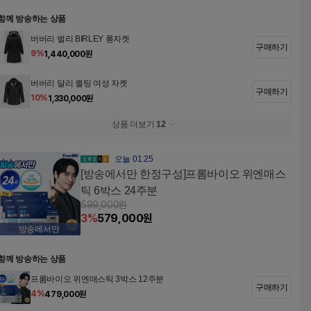
함께 방송하는 상품
버버리 벌리 BIRLEY 롱자켓
구매하기
9
%
1,440,000
원
버버리 달리 퀼팅 여성 자켓
구매하기
10
%
1,330,000
원
상품 더보기
12
오늘 01:25
[방송에서만 한정구성]프롬바이오 위엔매스
틱 6박스 24주분
599,000
원
3
%
579,000
원
방송에서만
함께 방송하는 상품
프롬바이오 위엔매스틱 3박스 12주분
구매하기
4
%
479,000
원