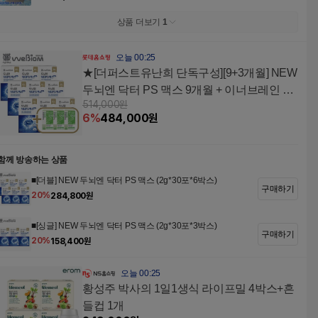
상품 더보기
1
오늘 00:25
★[더퍼스트유난희 단독구성][9+3개월] NEW
두뇌엔 닥터 PS 맥스 9개월 + 이너브레인 유
514,000
원
산균 3개월
6
%
484,000
원
함께 방송하는 상품
■[더블] NEW 두뇌엔 닥터 PS 맥스 (2g*30포*6박스)
구매하기
20
%
284,800
원
■[싱글] NEW 두뇌엔 닥터 PS 맥스 (2g*30포*3박스)
구매하기
20
%
158,400
원
오늘 00:25
황성주 박사의 1일1생식 라이프밀 4박스+흔
들컵 1개