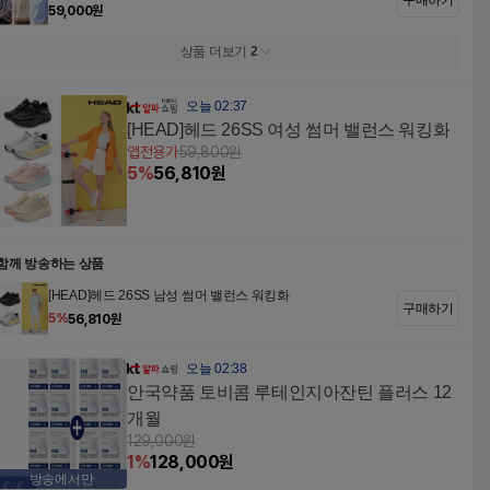
구매하기
59,000
원
상품 더보기
2
오늘 02:37
[HEAD]헤드 26SS 여성 썸머 밸런스 워킹화
앱전용가
59,800
원
5
%
56,810
원
함께 방송하는 상품
[HEAD]헤드 26SS 남성 썸머 밸런스 워킹화
구매하기
5
%
56,810
원
오늘 02:38
안국약품 토비콤 루테인지아잔틴 플러스 12
개월
129,000
원
1
%
128,000
원
방송에서만