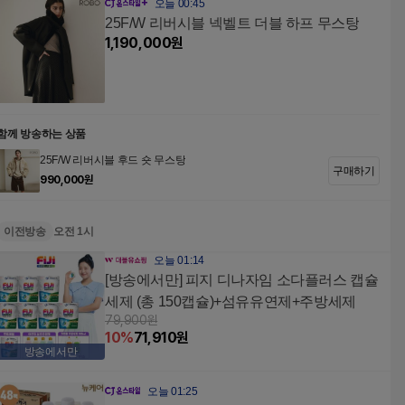
오늘 00:45
25F/W 리버시블 넥벨트 더블 하프 무스탕
1,190,000
원
함께 방송하는 상품
25F/W 리버시블 후드 숏 무스탕
구매하기
990,000
원
이전방송
오전 1시
오늘 01:14
[방송에서만] 피지 디나자임 소다플러스 캡슐
세제 (총 150캡슐)+섬유유연제+주방세제
79,900
원
10
%
71,910
원
방송에서만
오늘 01:25