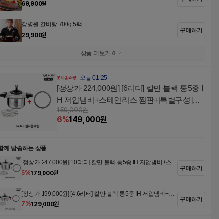
69,900
원
강병원 갈비탕 700g 5팩
구매하기
29,900
원
상품 더보기
4
오늘 01:25
[정상가 224,000원] [6리터] 칼만 블랙 통5중 I
H 저압냄비+스테인리스 찜판+[특별구성]실
159,000
원
리콘패킹
6
%
149,000
원
함께 방송하는 상품
[정상가 247,000원][10리터] 칼만 블랙 통5중 IH 저압냄비+스테
구매하기
인리스 찜판+[특별구성]실리콘패킹
5
%
179,000
원
[정상가 199,000원] [4.6리터] 칼만 블랙 통5중 IH 저압냄비+스
구매하기
테인리스 찜판+[특별구성]실리콘패킹
7
%
129,000
원