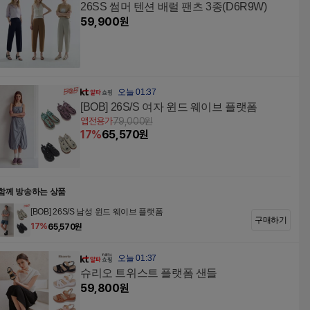
26SS 썸머 텐션 배럴 팬츠 3종(D6R9W)
59,900
원
오늘 01:37
[BOB] 26S/S 여자 윈드 웨이브 플랫폼
앱전용가
79,000
원
17
%
65,570
원
함께 방송하는 상품
[BOB] 26S/S 남성 윈드 웨이브 플랫폼
구매하기
17
%
65,570
원
오늘 01:37
슈리오 트위스트 플랫폼 샌들
59,800
원