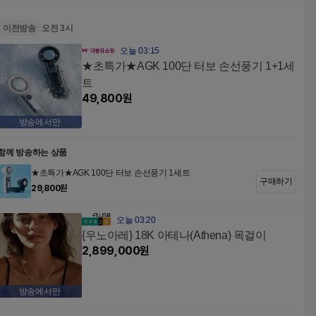
이전방송
오전 3시
오늘 03:15
★초특가★AGK 100단 터보 손선풍기 1+1세
트
49,800
원
방송에서만
함께 방송하는 상품
★초특가★AGK 100단 터보 손선풍기 1세트
구매하기
29,800
원
오늘 03:20
{우노아레} 18K 아테나(Athena) 목걸이
2,899,000
원
방송에서만