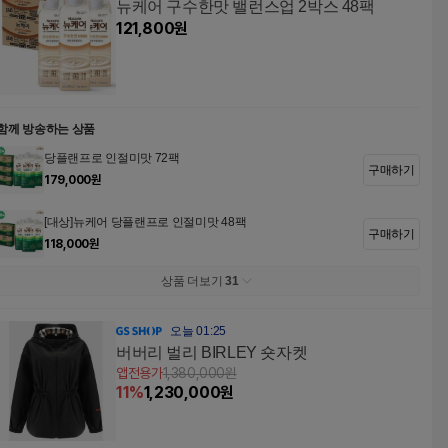
뉴케어 구수한맛 밸런스업 2박스 48팩
121,800
원
함께 방송하는 상품
당플랜프로 인절미맛 72팩
구매하기
179,000
원
[대상]뉴케어 당플랜프로 인절미맛 48팩
구매하기
118,000
원
상품 더보기
31
오늘 01:25
버버리 벌리 BIRLEY 숏자켓
앱전용가
1,380,000
원
11
%
1,230,000
원