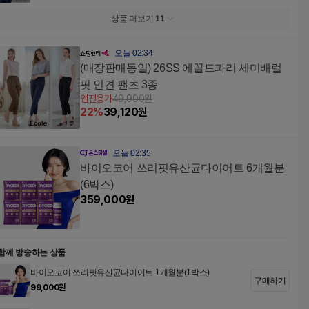
상품 더보기
11
오늘 02:34
(매장판매동일) 26SS 에꼴드파리 세미배럴
핏 인견 팬츠 3종
앱전용가
49,900
원
22
%
39,120
원
오늘 02:35
바이오코어 쓰리핏유산균다이어트 6개월분
(6박스)
359,000
원
함께 방송하는 상품
바이오코어 쓰리핏유산균다이어트 1개월분(1박스)
구매하기
99,000
원