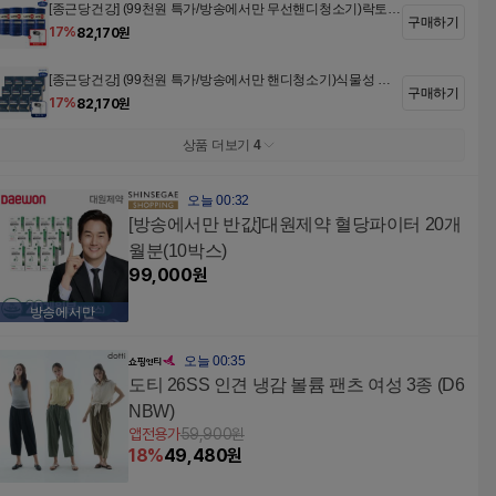
[종근당건강] (99천원 특가/방송에서만 무선핸디청소기)락토핏
구매하기
인지력케어 4개월분+무선 핸디 청소기 추가구성
17
%
82,170
원
[종근당건강] (99천원 특가/방송에서만 핸디청소기)식물성 알
구매하기
티지오메가3 12개월분+무선 핸디 청소기
17
%
82,170
원
상품 더보기
4
오늘 00:32
[방송에서만 반값]대원제약 혈당파이터 20개
월분(10박스)
99,000
원
방송에서만
오늘 00:35
도티 26SS 인견 냉감 볼륨 팬츠 여성 3종 (D6
NBW)
앱전용가
59,900
원
18
%
49,480
원