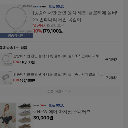
오늘 00:36
[방송에서만 천연 원석 세트] 클로리에 실버9
25 인피니티 체인 목걸이
앱전용가
199,000
원
10
%
179,100
원
방송에서만
함께 방송하는 상품
[방송에서만 천연 원석 세트] 클로리에 실버925 인피니티 체인
구매하기
팔찌
10
%
116,100
원
[방송에서만 천연 원석 세트] 클로리에 실버925 럭키 클로버 반
구매하기
지
10
%
152,100
원
상품 더보기
5
오늘 00:36
○ NEW 에어 아치핏 스니커즈
39,000
원