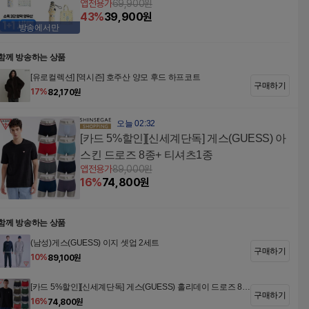
앱전용가
69,900
원
43
%
39,900
원
방송에서만
함께 방송하는 상품
[유로컬렉션] [역시즌] 호주산 양모 후드 하프코트
구매하기
17
%
82,170
원
오늘 02:32
[카드 5%할인][신세계단독] 게스(GUESS) 아
스킨 드로즈 8종+ 티셔츠1종
앱전용가
89,000
원
16
%
74,800
원
함께 방송하는 상품
(남성)게스(GUESS) 이지 셋업 2세트
구매하기
10
%
89,100
원
[카드 5%할인][신세계단독] 게스(GUESS) 홀리데이 드로즈 8종
구매하기
+ 티셔츠1종 패키지
16
%
74,800
원