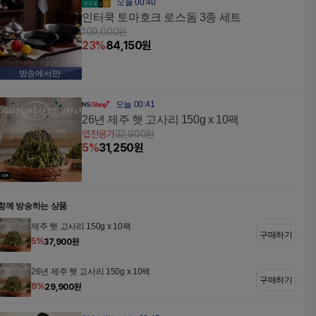
오늘 00:40
인터쿡 토마호크 로스돔 3종 세트
109,000
원
23
%
84,150
원
방송에서만
오늘 00:41
26년 제주 햇 고사리 150g x 10팩
앱전용가
32,900
원
5
%
31,250
원
함께 방송하는 상품
제주 햇 고사리 150g x 10팩
구매하기
5
%
37,900
원
26년 제주 햇 고사리 150g x 10팩
구매하기
9
%
29,900
원