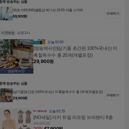
함께 방송하는 상품
[최초가69,900]셀렙샵 에디션 26SS 러플 스커트
구매하기
59,900
원
이전방송
오전 2시
오늘 02:00
[방송에서만]삼기품 초간편 100%국내산 미
흑찰옥수수 총 20개(개별포장)
29,900
원
방송에서만
함께 방송하는 상품
[삼기품]초간편 100%국내산 미흑찰옥수수 총 19개(개별포장)
구매하기
29,900
원
오늘 02:15
[NO세일] 아키 듀얼 리프팅 브라팬티 8종
59,900
원
20
%
47,900
원