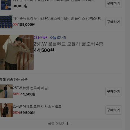
구매하기
39,900
원
메이준뉴트리 두뇌엔 PS 포스파티딜세린 플러스 20박스(10개
구매하기
월분)
5
%
189,000
원
오늘 02:45
25F/W 울블렌드 모듈러 풀오버 4종
44,500
원
함께 방송하는 상품
25FW 뉴핏 컨투어 데님
구매하기
50
%
49,500
원
25FW 아치드 트렌치 셔츠 + 벨트
구매하기
50
%
59,500
원
상품 더보기
1