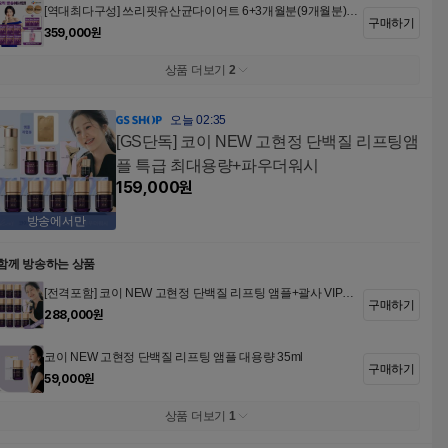
[역대최다구성] 쓰리핏유산균다이어트 6+3개월분(9개월분)
구매하기
+콜라겐스틱 1박스(30포)
359,000
원
상품 더보기
2
오늘 02:35
[GS단독] 코이 NEW 고현정 단백질 리프팅앰
플 특급 최대용량+파우더워시
159,000
원
방송에서만
함께 방송하는 상품
[전격포함] 코이 NEW 고현정 단백질 리프팅 앰플+괄사 VIP세
구매하기
트
288,000
원
코이 NEW 고현정 단백질 리프팅 앰플 대용량 35ml
구매하기
59,000
원
상품 더보기
1