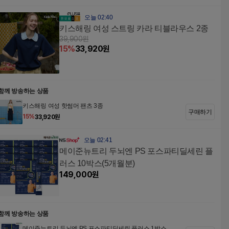
오늘 02:40
키스해링 여성 스트링 카라 티블라우스 2종
39,900
원
15
%
33,920
원
함께 방송하는 상품
키스해링 여성 핫썸머 팬츠 3종
구매하기
15
%
33,920
원
오늘 02:41
메이준뉴트리 두뇌엔 PS 포스파티딜세린 플
러스 10박스(5개월분)
149,000
원
함께 방송하는 상품
메이준뉴트리 두뇌엔 PS 포스파티딜세린 플러스 1박스