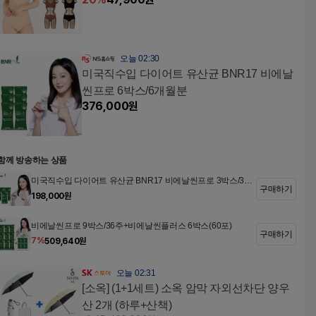
오늘 02:30
미국직수입 다이어트 유산균 BNR17 비에날
씬프로 6박스/6개월분
376,000
원
함께 방송하는 상품
미국직수입 다이어트 유산균 BNR17 비에날씬프로 3박스/3개
구매하기
월분
198,000
원
비에날씬프로 9박스/36주+비에날씬플러스 6박스(60포)
구매하기
7
%
509,640
원
오늘 02:31
[소옥] (1+1세트) 소옥 암막 자외선차단 양우
산 2개 (하루+산책)