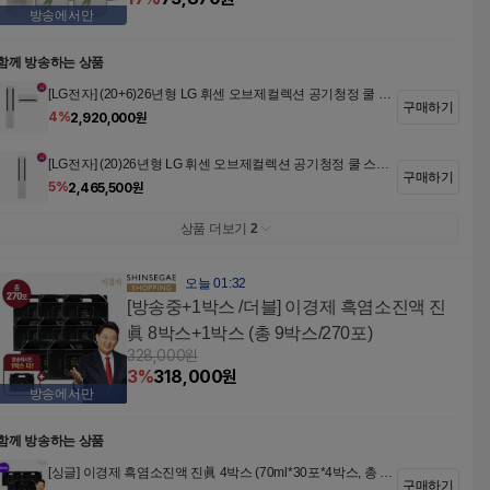
방송에서만
함께 방송하는 상품
[LG전자] (20+6)26년형 LG 휘센 오브제컬렉션 공기청정 쿨 2in
구매하기
1에어컨 FQ20GC2EA2 [65.9㎡+18.7㎡] +LG정품 에어커버, 써
4
%
2,920,000
원
큘레이터 (전국기본설치비포함)
[LG전자] (20)26년형 LG 휘센 오브제컬렉션 공기청정 쿨 스탠
구매하기
드 에어컨 FQ20GC2EA1 [65.9㎡] +LG정품 에어커버, 써큘레
5
%
2,465,500
원
이터 (전국기본설치비포함)
상품 더보기
2
오늘 01:32
[방송중+1박스 /더블] 이경제 흑염소진액 진
眞 8박스+1박스 (총 9박스/270포)
328,000
원
3
%
318,000
원
방송에서만
함께 방송하는 상품
[싱글] 이경제 흑염소진액 진眞 4박스 (70ml*30포*4박스, 총 12
구매하기