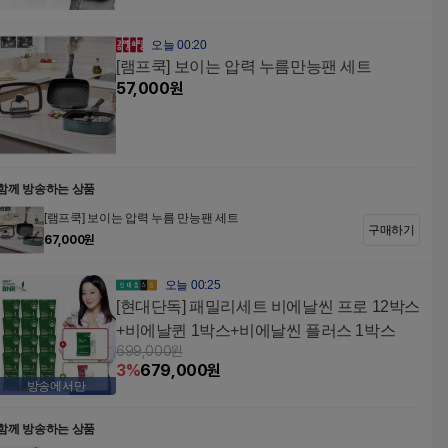
오늘 00:20
[램프쿡] 보이는 압력 누름만능팬 세트
57,000
원
함께 방송하는 상품
[램프쿡] 보이는 압력 누름 만능팬 세트
구매하기
67,000
원
오늘 00:25
[현대단독] 패밀리세트 비에날씬 프로 12박스
+비에날퀸 1박스+비에날씬 플러스 1박스
699,000
원
3
%
679,000
원
방송에서만
함께 방송하는 상품