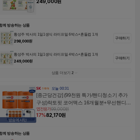
249,000
원
함께 방송하는 상품
황성주 박사의 1일1생식 라이프밀 6박스+흔들컵 1개
구매하기
298,000
원
황성주 박사의 1일1생식 라이프밀 4박스+흔들컵 1개
구매하기
249,000
원
상품 더보기
2
오늘 00:31
[종근당건강] (99천원 특가/핸디청소기 추가
구성)락토핏 코어맥스 16개월분+무선핸디청
앱전용가
99,000
원
소기
17
%
82,170
원
방송에서만
함께 방송하는 상품