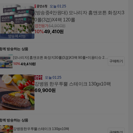
오늘 01:25
(방송중4만원대) 모나리자 홈앤코튼 화장지3
0롤(3겹)X4팩 120롤
앱전용가
54,900
원
10
%
49,410
원
방송에서만
함께 방송하는 상품
[모나리자] 홈앤코튼 화장지30롤(3겹)X3팩 90롤+미용티슈 20
구매하기
0매x3입+키친타월150매x4롤
10
%
49,410
원
오늘 01:25
강병원 한우투뿔 스테이크 130gx10팩
69,900
원
함께 방송하는 상품
강병원한우투뿔스테이크 130gx10팩
구매하기